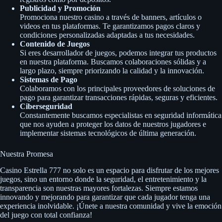
Publicidad y Promoción
Promociona nuestro casino a través de banners, artículos o
videos en tus plataformas. Te garantizamos pagos claros y
condiciones personalizadas adaptadas a tus necesidades.
Contenido de Juegos
Si eres desarrollador de juegos, podemos integrar tus productos
en nuestra plataforma. Buscamos colaboraciones sólidas y a
largo plazo, siempre priorizando la calidad y la innovación.
Sistemas de Pago
Colaboramos con los principales proveedores de soluciones de
pago para garantizar transacciones rápidas, seguras y eficientes.
Ciberseguridad
Constantemente buscamos especialistas en seguridad informática
que nos ayuden a proteger los datos de nuestros jugadores e
implementar sistemas tecnológicos de última generación.
Nuestra Promesa
Casino Estrella 777 no solo es un espacio para disfrutar de los mejores
juegos, sino un entorno donde la seguridad, el entretenimiento y la
transparencia son nuestras mayores fortalezas. Siempre estamos
innovando y mejorando para garantizar que cada jugador tenga una
experiencia inolvidable. ¡Únete a nuestra comunidad y vive la emoción
del juego con total confianza!